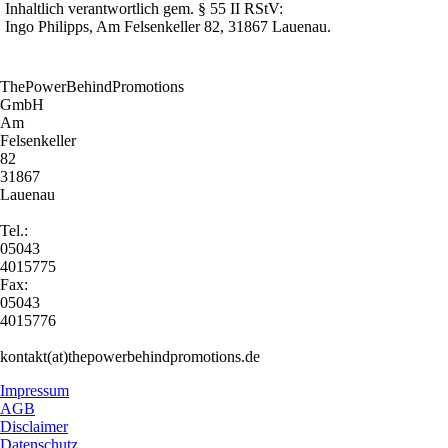
Inhaltlich verantwortlich gem. § 55 II RStV:
Ingo Philipps, Am Felsenkeller 82, 31867 Lauenau.
ThePowerBehindPromotions
GmbH
Am
Felsenkeller
82
31867
Lauenau
Tel.:
05043
4015775
Fax:
05043
4015776
kontakt(at)thepowerbehindpromotions.de
Impressum
AGB
Disclaimer
Datenschutz