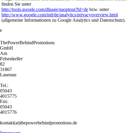
finden Sie unter
http://tools.google.com/dlpage/gaoptout?hl=de
bzw. unter
http://www.google.com/intl/de/analytics/privacyoverview.html
(allgemeine Informationen zu Google Analytics und Datenschutz).
e
ThePowerBehindPromotions
GmbH
Am
Felsenkeller
82
31867
Lauenau
Tel.:
05043
4015775
Fax:
05043
4015776
kontakt(at)thepowerbehindpromotions.de
Impressum