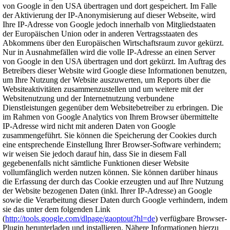
von Google in den USA übertragen und dort gespeichert. Im Falle
der Aktivierung der IP-Anonymisierung auf dieser Webseite, wird
Ihre IP-Adresse von Google jedoch innerhalb von Mitgliedstaaten
der Europäischen Union oder in anderen Vertragsstaaten des
Abkommens über den Europäischen Wirtschaftsraum zuvor gekürzt.
Nur in Ausnahmefällen wird die volle IP-Adresse an einen Server
von Google in den USA übertragen und dort gekürzt. Im Auftrag des
Betreibers dieser Website wird Google diese Informationen benutzen,
um Ihre Nutzung der Website auszuwerten, um Reports über die
Websiteaktivitäten zusammenzustellen und um weitere mit der
Websitenutzung und der Internetnutzung verbundene
Dienstleistungen gegenüber dem Websitebetreiber zu erbringen. Die
im Rahmen von Google Analytics von Ihrem Browser übermittelte
IP-Adresse wird nicht mit anderen Daten von Google
zusammengeführt. Sie können die Speicherung der Cookies durch
eine entsprechende Einstellung Ihrer Browser-Software verhindern;
wir weisen Sie jedoch darauf hin, dass Sie in diesem Fall
gegebenenfalls nicht sämtliche Funktionen dieser Website
vollumfänglich werden nutzen können. Sie können darüber hinaus
die Erfassung der durch das Cookie erzeugten und auf Ihre Nutzung
der Website bezogenen Daten (inkl. Ihrer IP-Adresse) an Google
sowie die Verarbeitung dieser Daten durch Google verhindern, indem
sie das unter dem folgenden Link
(
http://tools.google.com/dlpage/gaoptout?hl=de
) verfügbare Browser-
Plugin herunterladen und installieren. Nähere Informationen hierzu