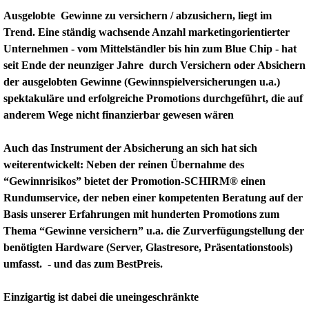
Ausgelobte Gewinne zu versichern / abzusichern, liegt im
Trend. Eine ständig wachsende Anzahl marketingorientierter
Unternehmen - vom Mittelständler bis hin zum Blue Chip - hat
seit Ende der neunziger Jahre durch Versichern oder Absichern
der ausgelobten Gewinne (Gewinnspielversicherungen u.a.)
spektakuläre und erfolgreiche Promotions durchgeführt, die auf
anderem Wege nicht finanzierbar gewesen wären
Auch das Instrument der Absicherung an sich hat sich
weiterentwickelt: Neben der reinen Übernahme des
“Gewinnrisikos” bietet der Promotion-SCHIRM® einen
Rundumservice, der neben einer kompetenten Beratung auf der
Basis unserer Erfahrungen mit hunderten Promotions zum
Thema “Gewinne versichern” u.a. die Zurverfügungstellung der
benötigten Hardware (Server, Glastresore, Präsentationstools)
umfasst. - und das zum BestPreis.
Einzigartig ist dabei die uneingeschränkte