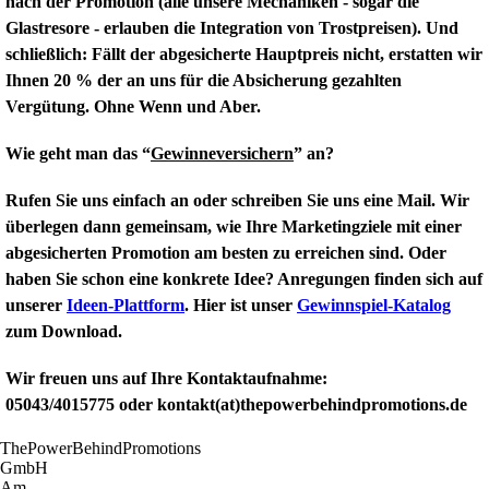
nach der Promotion (alle unsere Mechaniken - sogar die
Glastresore - erlauben die Integration von Trostpreisen). Und
schließlich: Fällt der abgesicherte Hauptpreis nicht, erstatten wir
Ihnen 20 % der an uns für die Absicherung gezahlten
Vergütung. Ohne Wenn und Aber.
Wie geht man das “
Gewinneversichern
” an?
Rufen Sie uns einfach an oder schreiben Sie uns eine Mail. Wir
überlegen dann gemeinsam, wie Ihre Marketingziele mit einer
abgesicherten Promotion am besten zu erreichen sind. Oder
haben Sie schon eine konkrete Idee? Anregungen finden sich auf
unserer
Ideen-Plattform
. Hier ist unser
Gewinnspiel-Katalog
zum Download.
Wir freuen uns auf Ihre Kontaktaufnahme:
05043/4015775 oder kontakt(at)thepowerbehindpromotions.de
ThePowerBehindPromotions
GmbH
Am