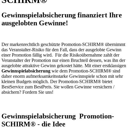
Gewinnspielabsicherung finanziert Ihre
ausgelobten Gewinne!
Der markenrechtlich geschützte Promotion-SCHIRM® übernimmt
das Veranstalter-Risiko für den Fall, dass der ausgelobte Gewinn
einer Promotion fällig wird. Für die Risikoübernahme zahlt der
Veranstalter der Promotion nur einen Bruchteil dessen, was ihn der
ausgelobte attraktive Gewinn gekostet hätte. Mit einer erstklassigen
Gewinnspielabsicherung
wie dem Promotion-SCHIRM® sind
daher enorm aufmerksamkeitsstarke Gewinnspiele schon mit sehr
kleinen Budgets möglich. Der Promotion-SCHIRM® bietet
BestService zum BestPreis. Sie wollen Gewinne versichern /
absichern? Fordern Sie uns!
Gewinnspielabsicherung Promotion-
SCHIRM® - die Idee